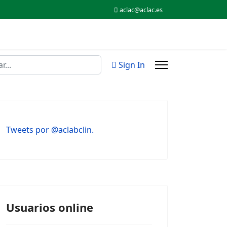
aclac@aclac.es
Sign In
Tweets por @aclabclin.
Usuarios online