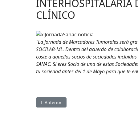
INTERHOSPITALARIA 
CLÍNICO
“La Jornada de Marcadores Tumorales será gra
SOCILAB-ML. Dentro del acuerdo de colaboración
coste a aquellos socios de sociedades incluid
SANAC. Si eres Socio de una de estas Sociedades
tu sociedad antes del 1 de Mayo para que te env
Artículo anterior: Cursos y jornadas
Anterior